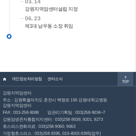
03. 14
강원지역암센터설립 지정
06. 23
제1대 남우동 소장 취임
개인정보처리방침
센터소식
TOP
강원지역암센터
주소 : 강원특별자치도 춘천시 백령로 156 강원대학교병원
강원지역암센터
FAX : 033-258-9088
암관리기획팀 : 033)258-9034~7
강원암생존자통합지지센터 : 033)258-9038, 9201, 9273
호스피스완화의료 : 033)258-9060, 9063
가정형호스피스 : 033)258-9395, 010-4003-9395(업무)