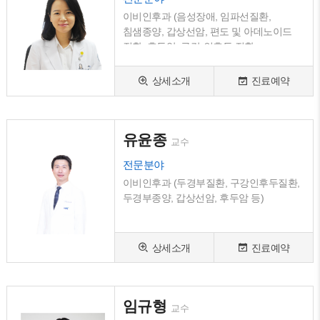
이비인후과 (음성장애, 임파선질환,
침샘종양, 갑상선암, 편도 및 아데노이드
질환, 후두암, 구강·인후두 질환,
두경부종양)
상세소개
진료예약
유윤종
교수
전문분야
이비인후과 (두경부질환, 구강인후두질환,
두경부종양, 갑상선암, 후두암 등)
상세소개
진료예약
임규형
교수