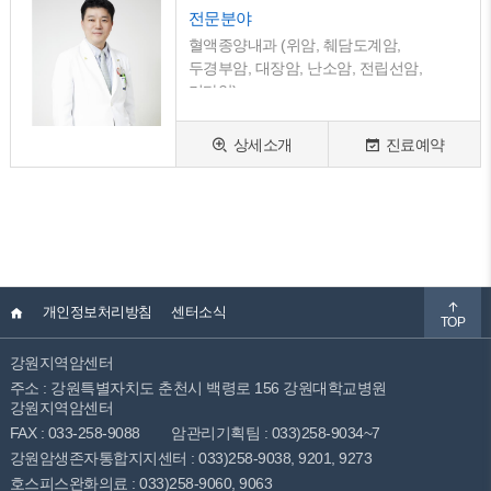
전문분야
혈액종양내과 (위암, 췌담도계암,
두경부암, 대장암, 난소암, 전립선암,
기타암)
상세소개
진료예약
개인정보처리방침
센터소식
TOP
강원지역암센터
주소 : 강원특별자치도 춘천시 백령로 156 강원대학교병원
강원지역암센터
FAX : 033-258-9088
암관리기획팀 : 033)258-9034~7
강원암생존자통합지지센터 : 033)258-9038, 9201, 9273
호스피스완화의료 : 033)258-9060, 9063