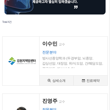
Total 4건
이수민
교수
전문분야
방사선종양학과 (두경부암, 뇌종양,
갑상선암, 대장암, 위/식도암, 간/췌담도암,
켈로이드, 방사선수술)
상세소개
진료예약
진영주
교수
전문분야