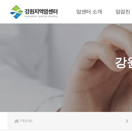
암센터 소개
암검진
강
Home