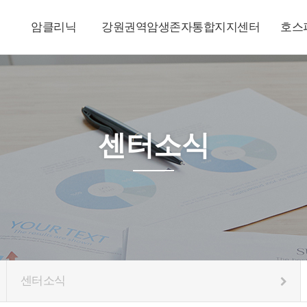
암클리닉
강원권역암생존자통합지지센터
호스
센터소식
센터소식