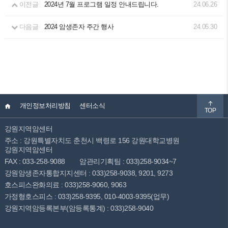
이전글
2024년 7월 프로그램 일정 안내드립니다.
24.06.26
다음글
2024 암생존자 주간 행사
24.05.30
개인정보처리방침
센터소식
TOP
강원지역암센터
주소 : 강원특별자치도 춘천시 백령로 156 강원대학교병원
강원지역암센터
FAX : 033-258-9088
암관리기획팀 : 033)258-9034~7
강원암생존자통합지지센터 : 033)258-9038, 9201, 9273
호스피스완화의료 : 033)258-9060, 9063
가정형호스피스 : 033)258-9395, 010-4003-9395(업무)
강원지역암등록본부(암등록통계) : 033)258-9040