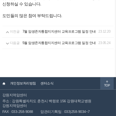
신청하실 수 있습니다.
도민들의 많은 참여 부탁드립니다.
이전글
7월 암생존자통합지지센터 교육프로그램 일정 안내
23.12.20
다음글
5월 암생존자통합지지센터 교육프로그램 일정 안내
23.05.24
개인정보처리방침
센터소식
TOP
강원지역암센터
주소 : 강원특별자치도 춘천시 백령로 156 강원대학교병원
강원지역암센터
FAX : 033-258-9088
암관리기획팀 : 033)258-9034~7