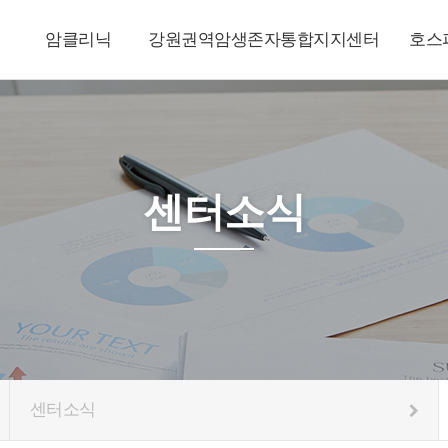
암클리닉
강원권역암생존자통합지지센터
호스
센터소식
센터소식