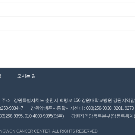
식
오시는 길
주소 : 강원특별자치도 춘천시 백령로 156 강원대학교병원 강원지역
58-9034~7
강원암생존자통합지지센터 : 033)258-9038, 9201, 9273
258-9395, 010-4003-9395(업무)
강원지역암등록본부(암등록통계) : 03
NGWON CANCER CENTER. ALL RIGHTS RESERVED.