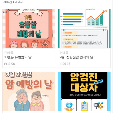
1 페이지
Total 4건
인쇄물
인쇄물
10월은 유방암의 날
9월, 전립선암 인식의 달
11-06
09-17