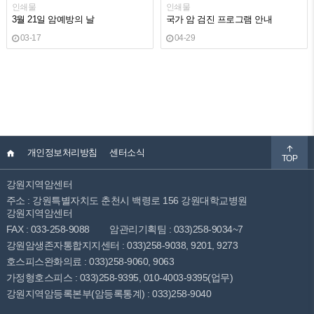
인쇄물
인쇄물
3월 21일 암예방의 날
국가 암 검진 프로그램 안내
03-17
04-29
개인정보처리방침
센터소식
TOP
강원지역암센터
주소 : 강원특별자치도 춘천시 백령로 156 강원대학교병원
강원지역암센터
FAX : 033-258-9088
암관리기획팀 : 033)258-9034~7
강원암생존자통합지지센터 : 033)258-9038, 9201, 9273
호스피스완화의료 : 033)258-9060, 9063
가정형호스피스 : 033)258-9395, 010-4003-9395(업무)
강원지역암등록본부(암등록통계) : 033)258-9040